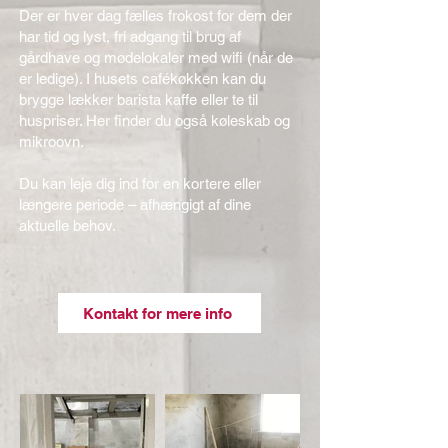
Der er hver dag fælles frokost for dem der
har tid og lyst, fri adgang til brug af
gårdhave og mødelokaler med wifi (når de
er ledige). I husets cafékøkken kan du
brygge lækker barista kaffe eller te til
huspriser. Her finder du også køleskab og
mikroovn.
Du kan leje dig ind for en kortere eller
længere periode – afhængigt af dine
aktuelle behov.
Kontakt for mere info