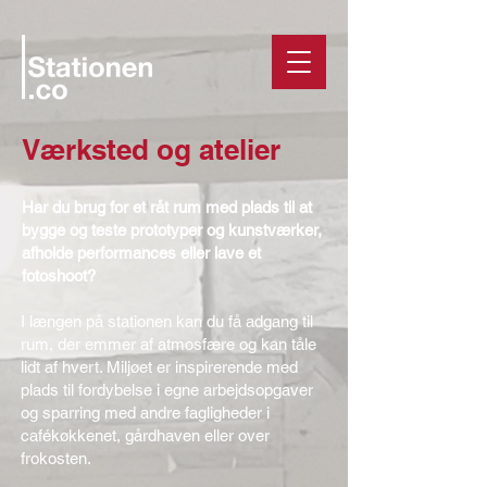
Værksted og atelier
Har du brug for et råt rum med plads til at
bygge og teste prototyper og kunstværker,
afholde performances eller lave et
fotoshoot?
I længen på stationen kan du få adgang til
rum, der emmer af atmosfære og kan tåle
lidt af hvert. Miljøet er inspirerende med
plads til fordybelse i egne arbejdsopgaver
og sparring med andre fagligheder i
cafékøkkenet, gårdhaven eller over
frokosten.