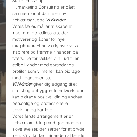
Stationen.Co og 
Humarketing.Consulting er gået 
sammen for at danne en ny 
netværksgruppe 
Vi Kvinder
.
Vores fælles mål er at skabe et 
inspirerende fællesskab, der 
motiverer og åbner for nye 
muligheder. Et netværk, hvor vi kan 
inspirere og fremme hinanden på 
tværs. Derfor rækker vi nu ud til en 
stribe kvinder med spændende 
profiler, som vi mener, kan bidrage 
med noget hver især.
Vi Kvinder
 giver dig adgang til et 
stærkt og opbyggende netværk, der 
kan bidrage positivt i din og andres 
personlige og professionelle 
udvikling og karriere.
Vores første arrangement er en 
netværksmiddag med god mad og 
sjove øvelser, der sørger for at bryde 
isen, så vi får lært hinanden at kende.