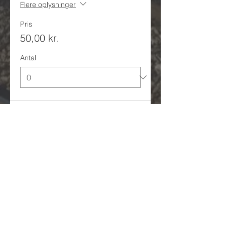
Flere oplysninger
Pris
50,00 kr.
Antal
Total
0,00 kr.
Til kassen
/ Se eventsoversigt
/ Se kursusoversigt