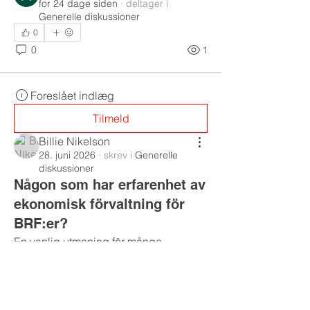
for 24 dage siden
·
deltager i
Generelle diskussioner
0
0
1
Foreslået indlæg
Tilmeld
Billie Nikelson
28. juni 2026
·
skrev i
Generelle
diskussioner
Någon som har erfarenhet av
ekonomisk förvaltning för
BRF:er?
En vanlig utmaning för många 
bostadsrättsföreningar är att hantera 
den ekonomiska förvaltningen effektivt, 
särskilt om styrelsen saknar expertis 
inom området. Det handlar om allt från 