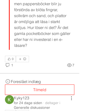
men pappersböcker blir ju 
förstörda av blöta fingrar, 
solkräm och sand, och plattor 
är omöjliga att läsa i starkt 
solljus. Hur löser ni det? Är det 
gamla pocketböcker som gäller 
eller har ni investerat i en e-
läsare?
0
1
7
Foreslået indlæg
Tilmeld
Kyky123
for 24 dage siden
·
deltager i
Generelle diskussioner