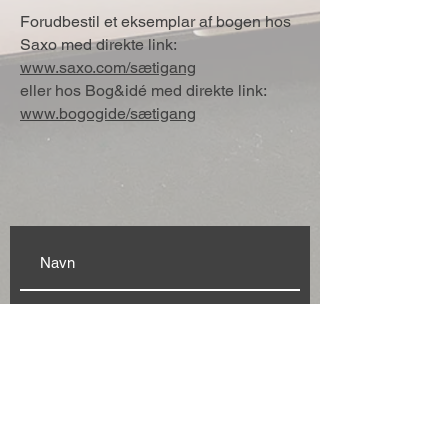
Forudbestil et eksemplar af bogen hos
Saxo med direkte link:
www.saxo.com/sætigang
eller hos Bog&idé med direkte link:
www.bogogide/sætigang
Modtag nyhedsbrev