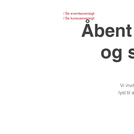
/ Se eventsoversigt
/ Se kursusoversigt
Åbent
og 
Vi inv
lyst ti