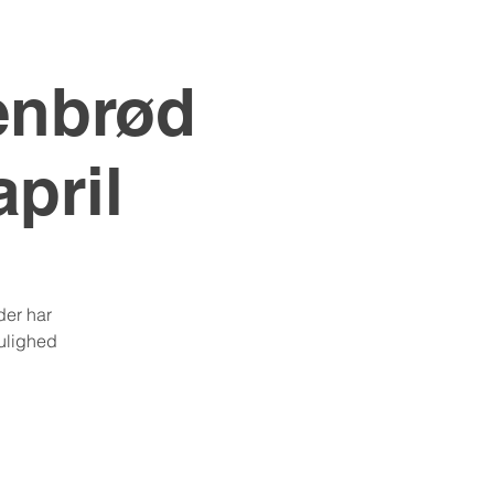
enbrød
pril
der har
mulighed