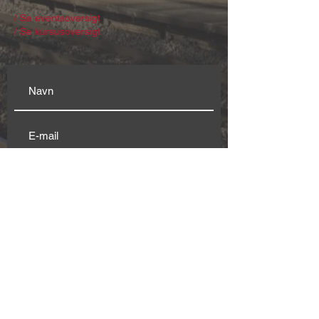
/ Se eventsoversigt
/ Se kursusoversigt
Modtag nyhedsbrev
Genvej til:
Husets
beboere & brugere
Klubplads
Vision
Konto
r
Møderum
Stationen.Co
Stationspladsen 2C