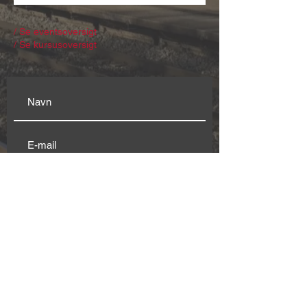
/ Se eventsoversigt
/ Se kursusoversigt
Modtag nyhedsbrev
Genvej til:
Husets
beboere & brugere
Klubplads
Vision
Konto
r
Møderum
Stationen.Co