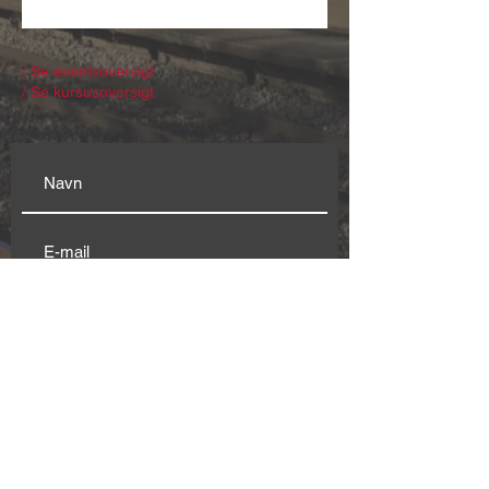
/ Se eventsoversigt
/ Se kursusoversigt
Modtag nyhedsbrev
Genvej til:
Husets
beboere & brugere
Klubplads
Vision
Konto
r
Møderum