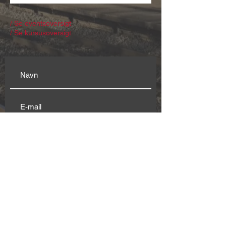
/ Se eventsoversigt
/ Se kursusoversigt
Modtag nyhedsbrev
Genvej til:
Husets
beboere & brugere
Klubplads
Vision
Konto
r
Møderum
Stationen.Co