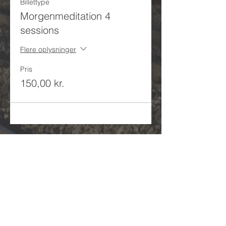
Billettype
Morgenmeditation 4
sessions
Flere oplysninger
Pris
150,00 kr.
/ Se eventsoversigt
/ Se kursusoversigt