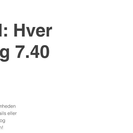
 Hver
og 7.40
omheden
ils eller
 og
n!