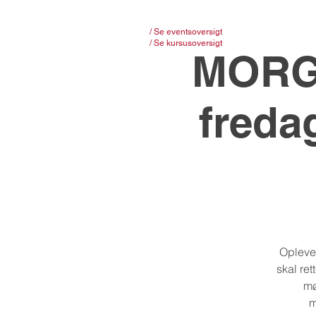
/ Se eventsoversigt
/ Se kursusoversigt
MORG
fredag
Opleve
skal ret
mø
m