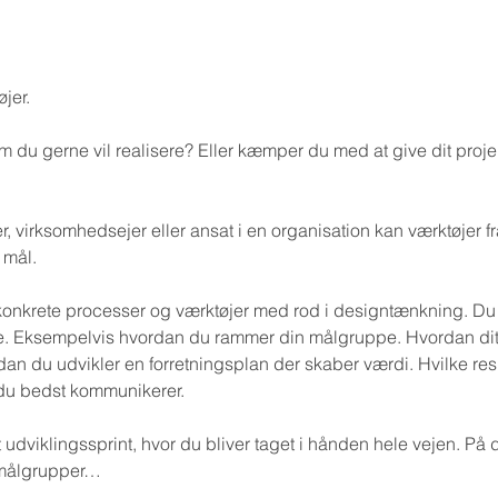
jer. 
m du gerne vil realisere? Eller kæmper du med at give dit proj
 virksomhedsejer eller ansat i en organisation kan værktøjer fr
 mål.
i konkrete processer og værktøjer med rod i designtænkning. Du 
jde. Eksempelvis hvordan du rammer din målgruppe. Hvordan dit 
an du udvikler en forretningsplan der skaber værdi. Hvilke res
 du bedst kommunikerer.
t udviklingssprint, hvor du bliver taget i hånden hele vejen. På 
r målgrupper…