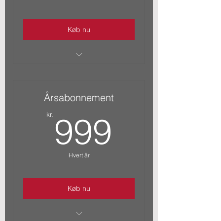
Køb nu
Ubegrænset adgang
Favorabel pris på mødelokaler
Årsabonnement
Abonnementet er fortløbende indtil
999kr.
kr.
999
opsagt
Hvert år
Køb nu