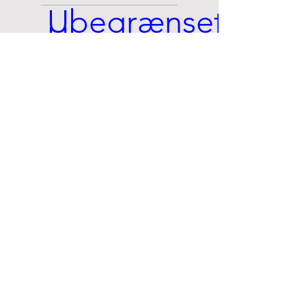
Ubegrænset
Ubegrænset
adgang
adgang
Favorabel
Favorabel
pris på
pris på
mødelokaler
mødelokaler
Abonnementet
Salg af egne
er fortløbende
produkter/ydelser