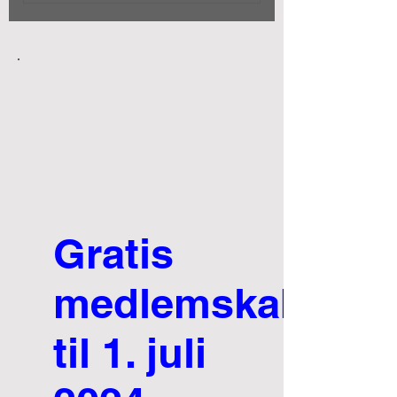
Ubegrænset adgang
Favorabel pris på mødelokaler
Salg af egne produkter/ydelser i
webshop
Abonnementet er fortløbende indtil
opsagt
Gratis
medlemskab
til 1. juli