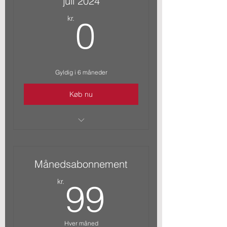
juli 2024
0kr.
kr.
0
Gyldig i 6 måneder
Køb nu
Ubegrænset adgang
Månedsabonnement
99kr.
kr.
99
Hver måned