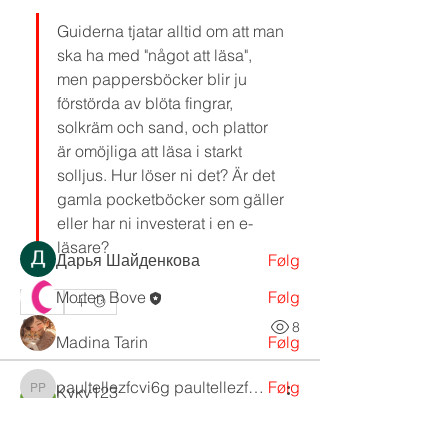
Guiderna tjatar alltid om att man 
ska ha med "något att läsa", 
men pappersböcker blir ju 
förstörda av blöta fingrar, 
solkräm och sand, och plattor 
Om
är omöjliga att läsa i starkt 
Del historier, idéer, billeder og mere!
solljus. Hur löser ni det? Är det 
gamla pocketböcker som gäller 
eller har ni investerat i en e-
Medlemmer
läsare?
Дарья Шайденкова
Følg
Morten Bove
Følg
0
1
8
Madina Tarin
Følg
paultellezfcvi6g paultellezfcvi6g
Følg
Kyky123
paultellezfcvi6g paultellezfcvi6g
for 24 dage siden
·
joined the
Ivan Vorobiov
Følg
group.