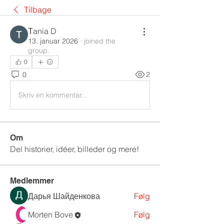
Tilbage
Тania D
13. januar 2026
·
joined the
group.
0
0
2
Skriv en kommentar...
Om
Del historier, idéer, billeder og mere!
Medlemmer
Дарья Шайденкова
Følg
Morten Bove
Følg