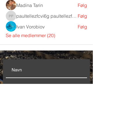
Madina Tarin
Følg
paultellezfcvi6g paultellezfcvi6g
Følg
paultellezfcvi6g paultellezfcvi6g
Ivan Vorobiov
Følg
Se alle medlemmer (20)
Modtag nyhedsbrev
Genvej til: